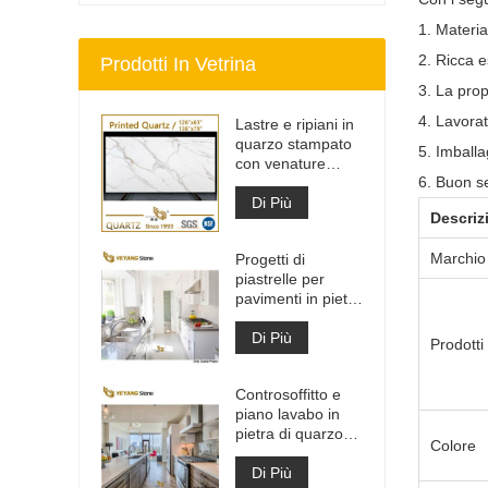
1. Materia
2. Ricca e
Prodotti In Vetrina
3. La pro
4. Lavorat
Lastre e ripiani in
quarzo stampato
5. Imballa
con venature
6. Buon se
grigie | Quarzo
stampato a corpo
Di Più
Descriz
intero PQ005
Marchi
Progetti di
piastrelle per
pavimenti in pietra
di materiale da
costruzione di alta
Di Più
Prodotti
qualità grigio
chiaro
Controsoffitto e
piano lavabo in
pietra di quarzo
Colore
bianco Calacatta
artificiale
Di Più