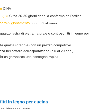
ine
CINA
nsegna
Circa 20-30 giorni dopo la conferma dell'ordine
 approvvigionamento
5000 m2 al mese
 quarzo lastra di pietra naturale o controsoffitti in legno per
alta qualità (grado A) con un prezzo competitivo
nza nel settore dell'esportazione (più di 20 anni)
abbrica garantisce una consegna rapida
fitti in legno per cucina
 hai bisogno
quarzo
: