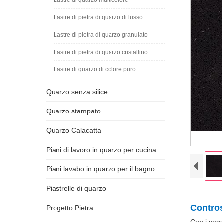
Lastre di pietra di quarzo di lusso
Lastre di pietra di quarzo granulato
Lastre di pietra di quarzo cristallino
Lastre di quarzo di colore puro
Quarzo senza silice
Quarzo stampato
Quarzo Calacatta
Piani di lavoro in quarzo per cucina
Piani lavabo in quarzo per il bagno
Piastrelle di quarzo
Contros
Progetto Pietra
Con i seg