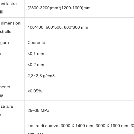
ni lastra
(2800-3200)mm*(1200-1600)mm
bili
e dimensioni
400*400, 600*600, 800*800 mm
strelle
igura
Coerente
à
<0,1 mm
<0,2 mm
2,3~2,5 g/cm3
mento
<0,05%
ua
za alla
25~35 MPa
e
Lastra di quarzo:
3000 X 1400 mm, 3000 X 1600 mm, 3
mm, ecc.