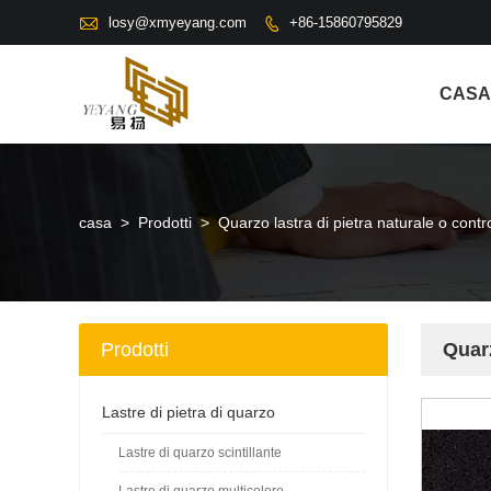

losy@xmyeyang.com
+86-15860795829

CASA
casa
>
Prodotti
>
Quarzo lastra di pietra naturale o contro
Prodotti
Quarz
Lastre di pietra di quarzo
Lastre di quarzo scintillante
Lastre di quarzo multicolore