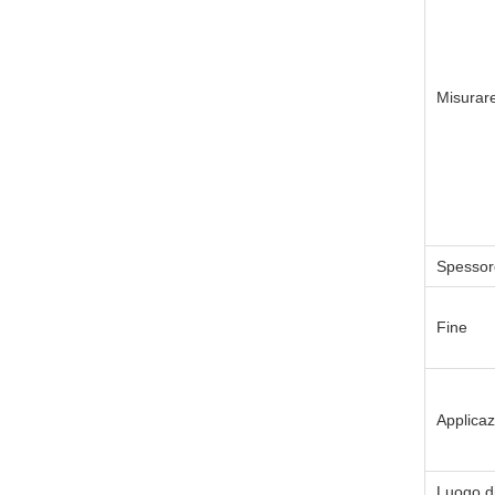
Misurar
Spessor
Fine
Applica
Luogo d