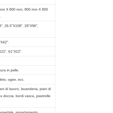
mm X 800 mm, 800 mm X 800
.
", 26.5"X108", 28"X96",
"X42".
X22", 61"X22".
tura in pelle.
pleto, ogee, ecc.
ani di lavoro, lavanderia, piani di
box doccia, bordi vasca, piastrelle
 ospedale, appartamento,