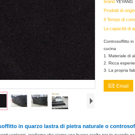
brand
YEYANG
Prodotti di orig
Il Tempo di co
La capacità di
Controsoffitto in
cucina
1. Materiale di 
2. Ricca esperie
3. La propria f

Email
offitto in quarzo lastra di pietra naturale o controsof
uenti vantaggi, crediamo che siamo una buona scelta per te quando ne