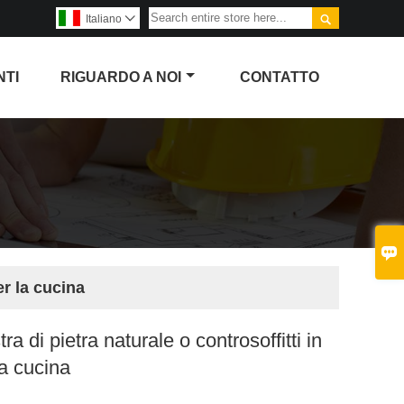

Italiano

NTI
RIGUARDO A NOI
CONTATTO

er la cucina
ra di pietra naturale o controsoffitti in
la cucina