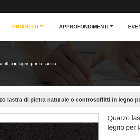
PRODOTTI
APPROFONDIMENTI
EVE
soffitti in legno per la cucina
o lastra di pietra naturale o controsoffitti in legno p
Quarzo last
legno per 