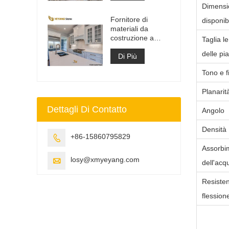
ingegnerizzato
Dimensio
Fornitore di
disponi
materiali da
costruzione a
Taglia l
superficie solida in
delle pia
pietra di quarzo
Di Più
artificiale
Tono e f
Planarit
Dettagli Di Contatto
Angolo
Densità
+86-15860795829

Assorbi
losy@xmyeyang.com

dell'acq
Resisten
flession