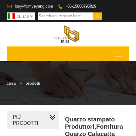

losy@xmyeyang.com
+86-15860795829


Italiano

Toggl
casa
>
prodotti
PIÙ
Quarzo stampato
PRODOTTI
Produttori,Fornitura
Quarzo Calacatta