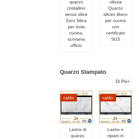
quarzo
silicea
cristallino
Quarzo
senza silice
siliceo libero
Zero Silica
per cucina
per isola
con
cucina,
certificato
scrivania
SGS
ufficio
Quarzo Stampato
Di Più+
caldo
caldo
Lastre di
Lastre e
quarzo
ripiani in