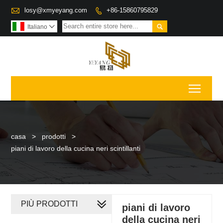

losy@xmyeyang.com
+86-15860795829


Italiano

Toggl
casa
>
prodotti
>
piani di lavoro della cucina neri scintillanti
PIÙ PRODOTTI
piani di lavoro
della cucina neri