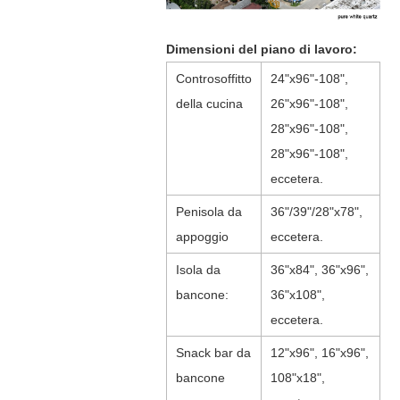
Dimensioni del piano di lavoro:
Controsoffitto
24"x96"-108",
della cucina
26"x96"-108",
28"x96"-108",
28"x96"-108",
eccetera.
Penisola da
36"/39"/28"x78",
appoggio
eccetera.
Isola da
36"x84", 36"x96",
bancone:
36"x108",
eccetera.
Snack bar da
12"x96", 16"x96",
bancone
108"x18",