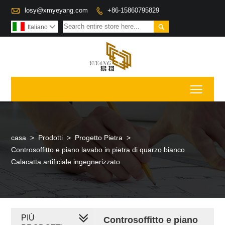

losy@xmyeyang.com
+86-15860795829


Italiano

Toggl
casa
>
Prodotti
>
Progetto Pietra
>
Controsoffitto e piano lavabo in pietra di quarzo bianco
Calacatta artificiale ingegnerizzato
PIÙ
Controsoffitto e piano