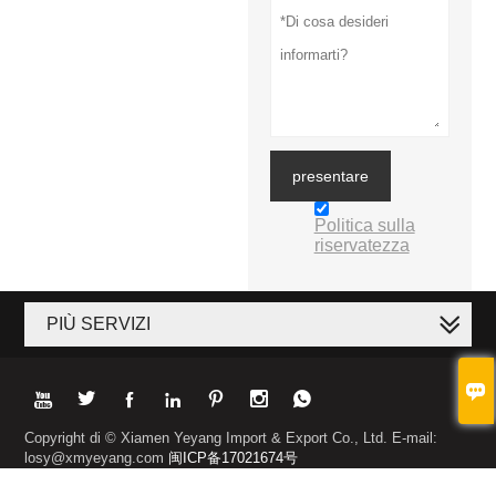
presentare
Politica sulla
riservatezza
PIÙ SERVIZI








Copyright di © Xiamen Yeyang Import & Export Co., Ltd. E-mail:
losy@xmyeyang.com
闽ICP备17021674号