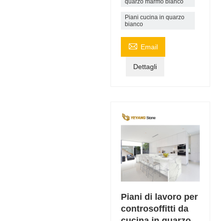
quarzo marmo bianco
Piani cucina in quarzo
bianco

Email
Dettagli
Piani di lavoro per
controsoffitti da
cucina in quarzo