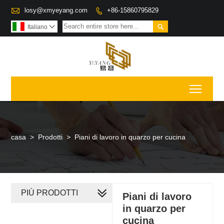

losy@xmyeyang.com
+86-15860795829


Italiano

Toggl
casa
>
Prodotti
>
Piani di lavoro in quarzo per cucina
PIÙ PRODOTTI
Piani di lavoro
in quarzo per
cucina