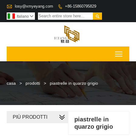

losy@xmyeyang.com
+86-15860795829


Italiano

Toggl
casa
>
prodotti
>
piastrelle in quarzo grigio
PIÙ PRODOTTI
piastrelle in
quarzo grigio