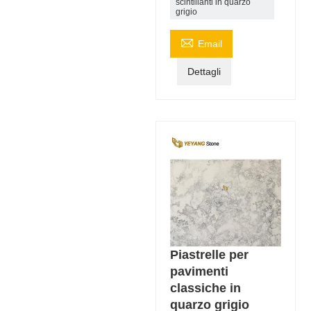
scintillanti in quarzo
grigio

Email
Dettagli
Piastrelle per
pavimenti
classiche in
quarzo grigio