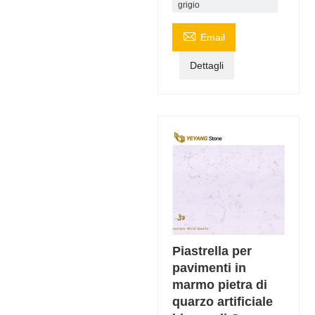
grigio

Email
Dettagli
Piastrella per
pavimenti in
marmo pietra di
quarzo artificiale