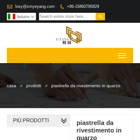

losy@xmyeyang.com
+86-15860795829


Italiano

Toggl
casa
>
prodotti
>
piastrella da rivestimento in quarzo
PIÙ PRODOTTI
piastrella da
rivestimento in
quarzo