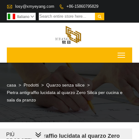

losy@xmyeyang.com
+86-15860795829


Italiano

Toggl
casa
>
Prodotti
>
Quarzo senza silice
>
Pietra antigraffio lucidata al quarzo Zero Silica per cucina e
sala da pranzo
PIÙ
Pietra antigraffio lucidata al quarzo Zero