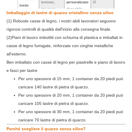
laminato,
personalizzato
SÌ
bordo
smussato,
disponibile
Imballaggio di lastre di quarzo cristallino senza silice
ogee, ecc.
(1) Robuste casse di legno, i nostri abili lavoratori seguono
SGS, CE,
Certificato
Durezza Mohs
7.5
rigorosi controlli di qualità dall'inizio alla consegna finale.
NSF, ecc.
(2)Piani di lavoro imbottiti con schiuma di plastica e imballati in
casse di legno fumigate, rinforzate con cinghie metalliche
all'esterno.
Ben imballato con casse di legno per piastrelle e piano di lavoro
e fasci per lastre
Per uno spessore di 15 mm, 1 container da 20 piedi può
caricare 140 lastre di pietra di quarzo.
Per uno spessore di 20 mm, 1 container da 20 piedi può
caricare 105 lastre di pietra di quarzo.
Per uno spessore di 30 mm, 1 container da 20 piedi può
caricare 70 lastre di pietra di quarzo.
Perché scegliere il quarzo senza silice?