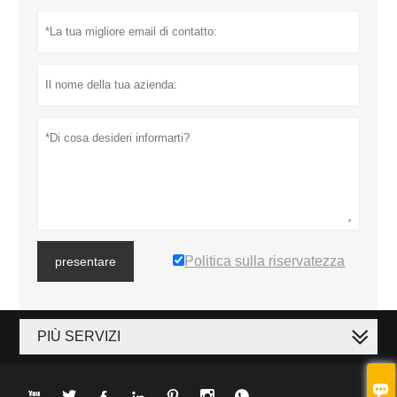
Politica sulla riservatezza
presentare
PIÙ SERVIZI







