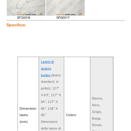
Specifica:
Lastre di
quarzo
jumbo
(lastra
standard, in
pollici): 127"
X 63", 127" X
Bianco,
64", 127" X
Nero,
Dimensioni
65", 128" X
Grigio,
lastra
65"
Colore
Beige,
(mm)
Dimensioni
Rosso,
delle lastre di