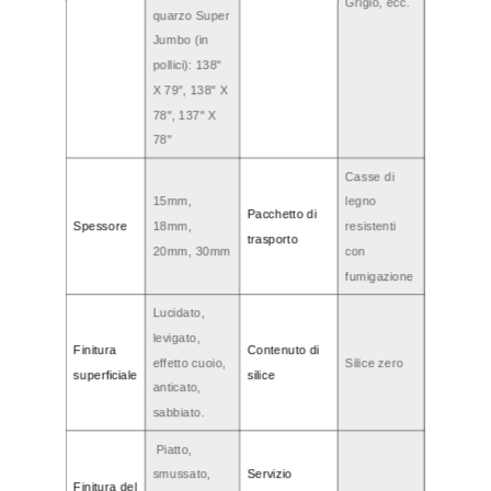
Grigio, ecc.
quarzo Super
Jumbo (in
pollici): 138"
X 79", 138" X
78", 137" X
78"
Casse di
15mm,
legno
Pacchetto di
Spessore
18mm,
resistenti
trasporto
20mm, 30mm
con
fumigazione
Lucidato,
levigato,
Finitura
Contenuto di
effetto cuoio,
Silice zero
superficiale
silice
anticato,
sabbiato.
Piatto,
smussato,
Servizio
Finitura del