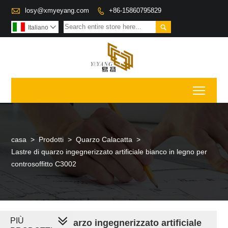

losy@xmyeyang.com
+86-15860795829


Italiano

Toggl
casa
>
Prodotti
>
Quarzo Calacatta
>
Lastre di quarzo ingegnerizzato artificiale bianco in legno per
controsoffitto C3002
PIÙ
Lastre di quarzo ingegnerizzato artificiale