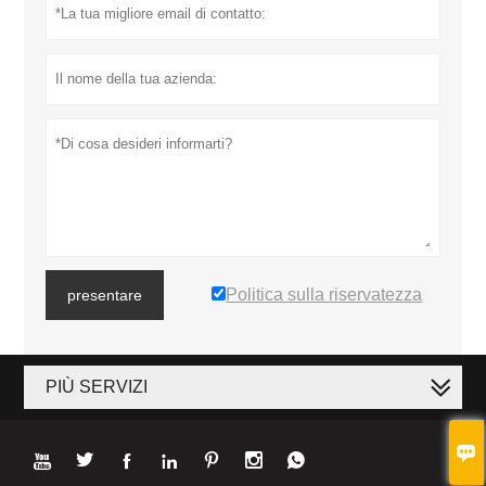
Politica sulla riservatezza
presentare
PIÙ SERVIZI







