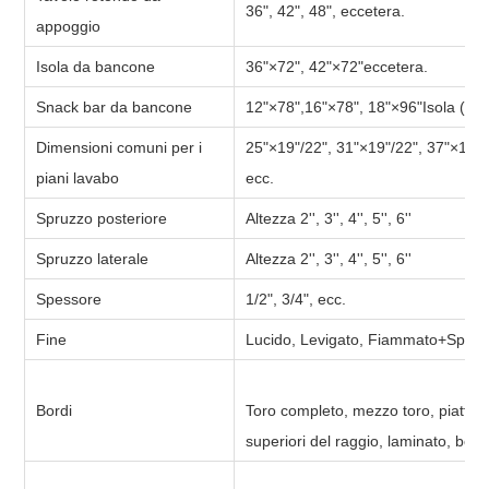
36", 42", 48", eccetera.
appoggio
Isola da bancone
36"×72", 42"×72"eccetera.
Snack bar da bancone
12"×78",16"×78", 18"×96"Isola (sna
Dimensioni comuni per i
25"×19"/22", 31"×19"/22", 37"×19"/2
piani lavabo
ecc.
Spruzzo posteriore
Altezza 2'', 3'', 4'', 5'', 6''
Spruzzo laterale
Altezza 2'', 3'', 4'', 5'', 6''
Spessore
1/2", 3/4", ecc.
Fine
Lucido, Levigato, Fiammato+Spazzo
Bordi
Toro completo, mezzo toro, piatto fa
superiori del raggio, laminato, bor