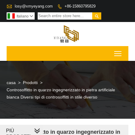

losy@xmyeyang.com
+86-15860795829


Italiano

Toggl
casa
>
Prodotti
>
Controsoffitto in quarzo ingegnerizzato in pietra artificiale
bianca Diversi tipi di controsoffitti in stile diverso
PIÙ
Controsoffitto in quarzo ingegnerizzato in