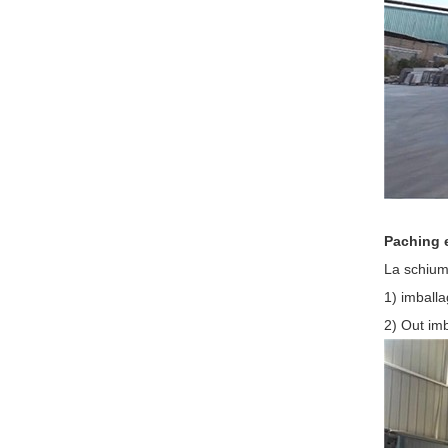
Paching 
La schiuma
1) imballa
2) Out imb