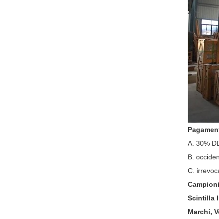
Pagament
A. 30% D
B. occiden
C. irrevoc
Campioni 
Scintilla
Marchi, V