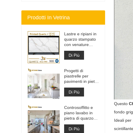
Prodotti In Vetrina
Lastre e ripiani in
quarzo stampato
con venature
grigie | Quarzo
stampato a corpo
Di Più
intero PQ005
Progetti di
piastrelle per
pavimenti in pietra
di materiale da
costruzione di alta
Di Più
qualità grigio
chiaro
Questo
Ch
Controsoffitto e
fondo grig
piano lavabo in
pietra di quarzo
Ideali per
bianco Calacatta
scintillant
artificiale
Di Più