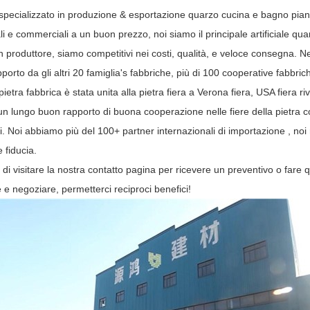
ecializzato in produzione & esportazione quarzo cucina e bagno piano d
li e commerciali a un buon prezzo, noi siamo il principale artificiale qu
produttore, siamo competitivi nei costi, qualità, e veloce consegna. N
orto da gli altri 20 famiglia's fabbriche, più di 100 cooperative fabbric
etra fabbrica è stata unita alla pietra fiera a Verona fiera, USA fiera r
un lungo buon rapporto di buona cooperazione nelle fiere della pietra con
i. Noi abbiamo più del 100+ partner internazionali di importazione , noi r
 fiducia.
di visitare la nostra contatto pagina per ricevere un preventivo o fare
 e negoziare, permetterci reciproci benefici!