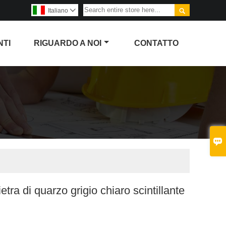

Italiano

NTI
RIGUARDO A NOI
CONTATTO

ietra di quarzo grigio chiaro scintillante