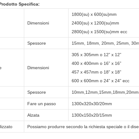
rodotto Specifica:
1800(su) x 600(su)mm
Dimensioni
2400(su) x 1200(su)mm
2800(su) x 1500(su)mm ecc
Spessore
15mm, 18mm, 20mm, 25mm, 30m
305 x 305mm o 12” x 12”
400 x 400mm o 16” x 16”
e
Dimensioni
457 x 457mm o 18” x 18”
600 x 600mm o 24” x 24” ecc
Spessore
10mm,12mm,15mm,18mm,20mm,
Fare un passo
1300x320x30/20mm
Alzata
1300x150x20/15mm
lizzato
Possiamo produrre secondo la richiesta speciale o il disegn