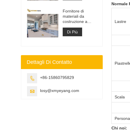
ingegnerizzato
Normale P
Fornitore di
materiali da
costruzione a
Lastre
superficie solida in
pietra di quarzo
Di Più
artificiale
Dettagli Di Contatto
Piastrell
+86-15860795829

losy@xmyeyang.com

Scala
Persona
Chi noi: