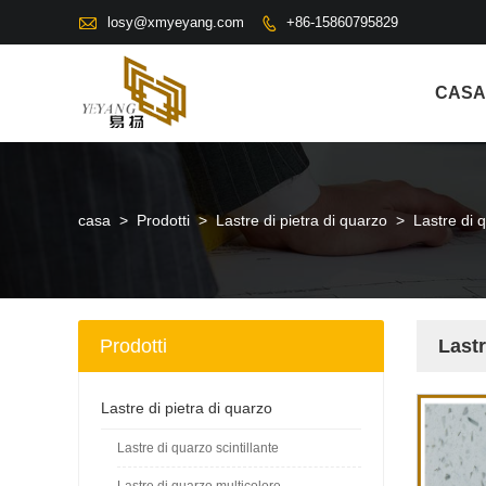

losy@xmyeyang.com
+86-15860795829

CASA
casa
>
Prodotti
>
Lastre di pietra di quarzo
>
Lastre di q
Prodotti
Lastr
Lastre di pietra di quarzo
Lastre di quarzo scintillante
Lastre di quarzo multicolore