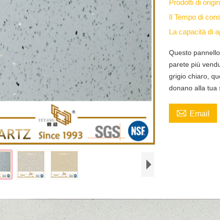
Prodotti di orig
Il Tempo di co
La capacità di
Questo pannello 
parete più vendut
grigio chiaro, qu
donano alla tua 

Email