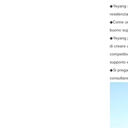
◆Yeyang sp
residenzia
◆Come un 
buono supp
◆Yeyang pi
di creare 
competitiv
supporto e
◆Si prega 
consultare