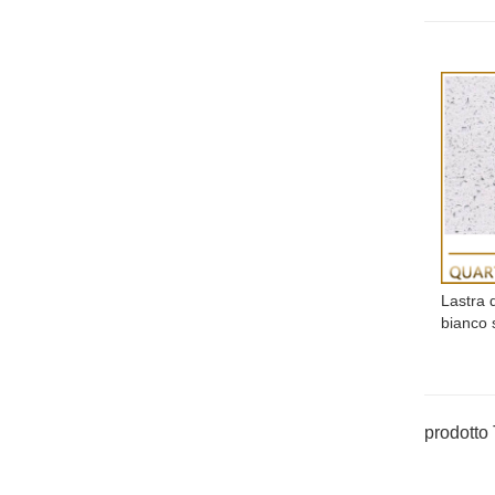
Lastra d
bianco s
prodotto 