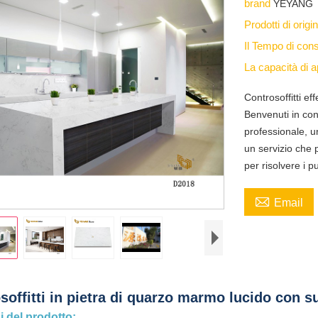
brand
YEYANG
Prodotti di orig
Il Tempo di co
La capacità di
Controsoffitti e
Benvenuti in con
professionale, u
un servizio che 
per risolvere i p

Email
soffitti in pietra di quarzo marmo lucido con 
 del prodotto: