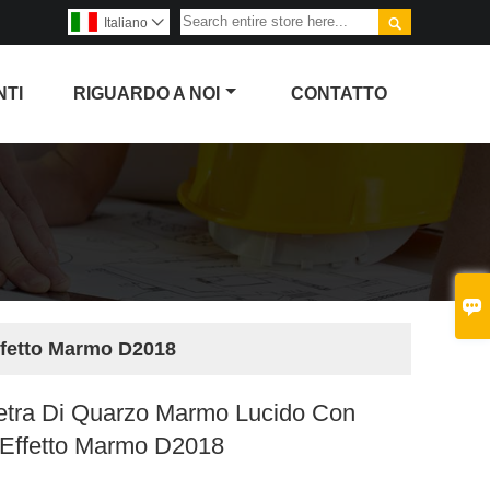

Italiano

NTI
RIGUARDO A NOI
CONTATTO

ffetto Marmo D2018
ietra Di Quarzo Marmo Lucido Con
 Effetto Marmo D2018