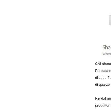
Chi siam
Fondata ne
di superf
di quarzo 
Fin dall'i
produttori