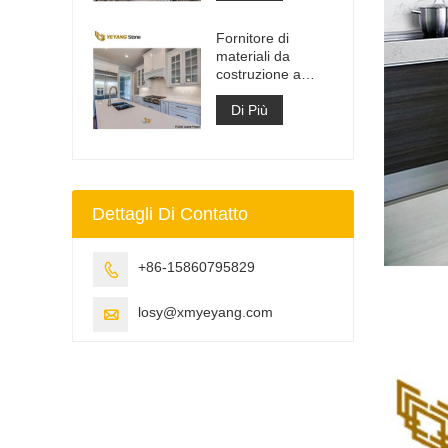
ingegnerizzato
Fornitore di
materiali da
costruzione a
superficie solida in
pietra di quarzo
Di Più
artificiale
Dettagli Di Contatto
+86-15860795829

losy@xmyeyang.com
