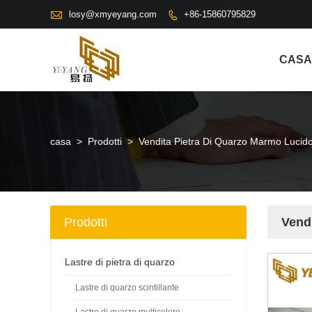

losy@xmyeyang.com
+86-15860795829

CASA
casa
>
Prodotti
>
Vendita Pietra Di Quarzo Marmo Lucid
Prodotti
Vend
Lastre di pietra di quarzo
Lastre di quarzo scintillante
Lastre di quarzo multicolore