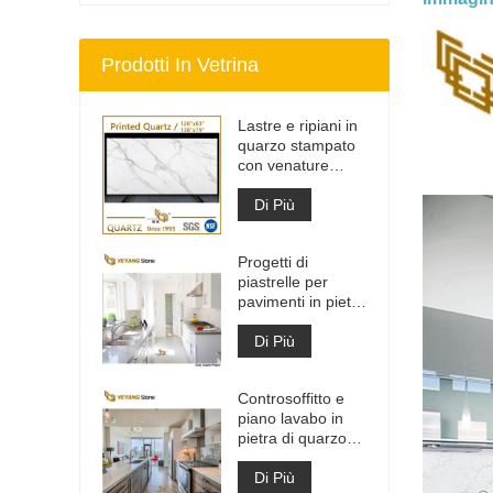
Prodotti In Vetrina
Lastre e ripiani in
quarzo stampato
con venature
grigie | Quarzo
stampato a corpo
Di Più
intero PQ005
Progetti di
piastrelle per
pavimenti in pietra
di materiale da
costruzione di alta
Di Più
qualità grigio
chiaro
Controsoffitto e
piano lavabo in
pietra di quarzo
bianco Calacatta
artificiale
Di Più