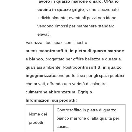
lavoro in quarzo marrone chiaro
, O
Piano
cucina in quarzo grigio
, viene ispezionato
individualmente; eventuali pezzi non idonei
vengono rimossi per mantenere standard
elevati.
Valorizza i tuoi spazi con il nostro
premium
controsoffitti in pietra di quarzo marrone
e bianco
, progettato per offrire bellezza e durata a
qualsiasi ambiente. Nostro
controsoffitti in quarzo
ingegnerizzato
sono perfetti sia per gli spazi pubblici
che privati, offrendo una varietà di colori tra
cui
marrone
,
abbronzatura
, E
grigio
.
Informazioni sui prodotti:
Controsoffitto in pietra di quarzo
Nome dei
bianco marrone di alta qualità per
prodotti
cucina