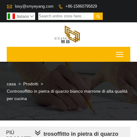

losy@xmyeyang.com
+86-15860795829


Italiano

Toggl
casa
>
Prodotti
>
Controsoffitto in pietra di quarzo bianco marrone di alta qualità
per cucina
PIÙ
Controsoffitto in pietra di quarzo