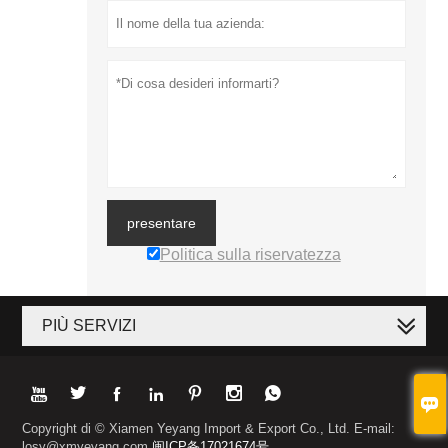
presentare
Politica sulla riservatezza
PIÙ SERVIZI








Copyright di © Xiamen Yeyang Import & Export Co., Ltd. E-mail:
losy@xmyeyang.com
闽ICP备17021674号