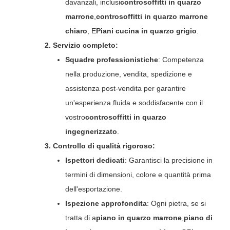
davanzali, inclusi
controsoffitti in quarzo
marrone
,
controsoffitti in quarzo marrone
chiaro
, E
Piani cucina in quarzo grigio
.
2. Servizio completo:
Squadre professionistiche
: Competenza
nella produzione, vendita, spedizione e
assistenza post-vendita per garantire
un'esperienza fluida e soddisfacente con il
vostro
controsoffitti in quarzo
ingegnerizzato
.
3. Controllo di qualità rigoroso:
Ispettori dedicati
: Garantisci la precisione in
termini di dimensioni, colore e quantità prima
dell'esportazione.
Ispezione approfondita
: Ogni pietra, se si
tratta di a
piano in quarzo marrone
,
piano di