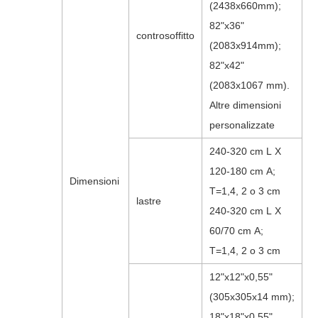
(2438x660mm);
82"x36"
controsoffitto
(2083x914mm);
82"x42"
(2083x1067 mm).
Altre dimensioni
personalizzate
240-320 cm L X
120-180 cm A;
Dimensioni
T=1,4, 2 o 3 cm
lastre
240-320 cm L X
60/70 cm A;
T=1,4, 2 o 3 cm
12"x12"x0,55"
(305x305x14 mm);
18"x18"x0,55"