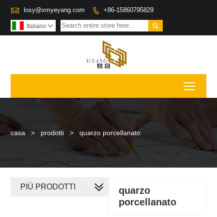

losy@xmyeyang.com
+86-15860795829


Italiano

Toggl
casa
>
prodotti
>
quarzo porcellanato
PIÙ PRODOTTI
quarzo
porcellanato