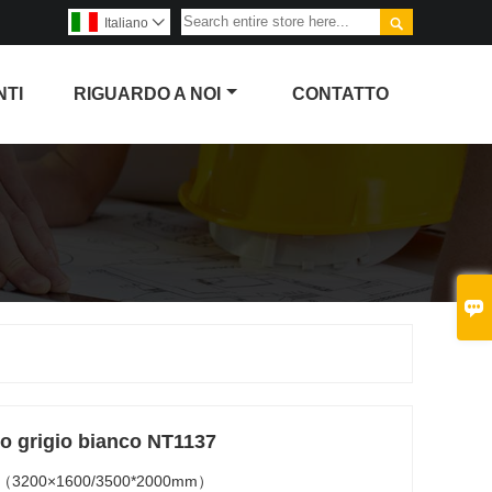

Italiano

NTI
RIGUARDO A NOI
CONTATTO

rzo grigio bianco NT1137
x78"（3200×1600/3500*2000mm）