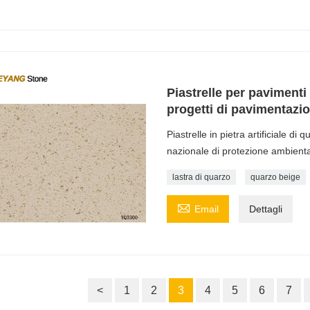
Piastrelle per pavimenti
progetti di pavimentazio
Piastrelle in pietra artificiale di
nazionale di protezione ambienta
lastra di quarzo
quarzo beige

Email
Dettagli
<
1
2
3
4
5
6
7