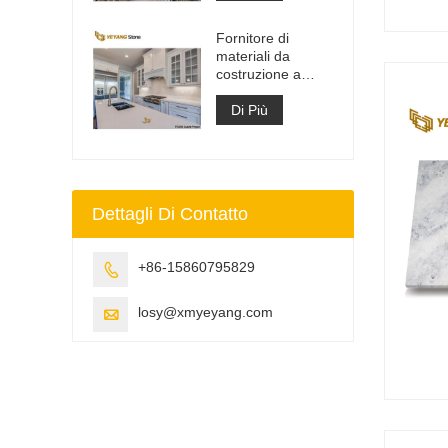
ingegnerizzato
Fornitore di
materiali da
costruzione a
superficie solida in
pietra di quarzo
Di Più
artificiale
Dettagli Di Contatto
+86-15860795829

losy@xmyeyang.com
