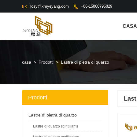

losy@xmyeyang.com
+86-15860795829

CASA
casa
>
Prodotti
>
Lastre di pietra di quarzo
Prodotti
Last
Lastre di pietra di quarzo
Lastre di quarzo scintillante
Lastre di quarzo multicolore