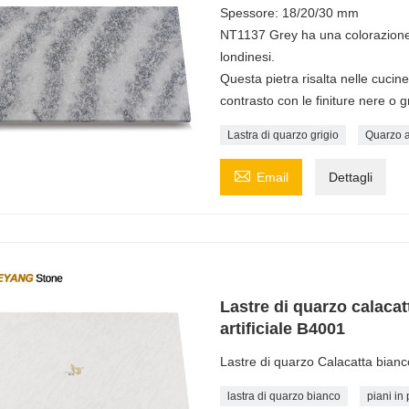
Spessore: 18/20/30 mm
NT1137 Grey ha una colorazione g
londinesi.
Questa pietra risalta nelle cuci
contrasto con le finiture nere o gr
Lastra di quarzo grigio
Quarzo ar

Email
Dettagli
Lastre di quarzo calacat
artificiale B4001
Lastre di quarzo Calacatta bianco
lastra di quarzo bianco
piani in 