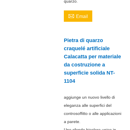
quarzo.

Email
Pietra di quarzo
craquelé artificiale
Calacatta per materiale
da costruzione a
superficie solida NT-
1104
aggiunge un nuovo livello di
eleganza alle superfici del
controsoffitto o alle applicazioni
a parete.
Uno sfondo bicolore unico in