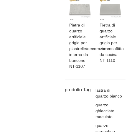
Pietra di
Pietra di
quarzo
quarzo
artificiale
artificiale
grigia per
grigia per
piastrelle/decorazione
controsoffitto
interna da
da cucina
bancone
NT-1110
NT-1107
prodotto Tag:
lastra di
quarzo bianco
quarzo
ghiacciato
maculato
quarzo
screpolato