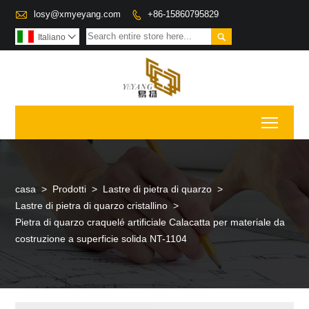

losy@xmyeyang.com
+86-15860795829


Italiano

Toggl
casa
>
Prodotti
>
Lastre di pietra di quarzo
>
Lastre di pietra di quarzo cristallino
>
Pietra di quarzo craquelé artificiale Calacatta per materiale da
costruzione a superficie solida NT-1104