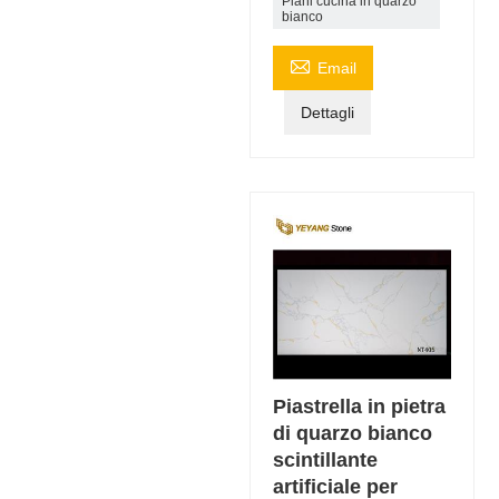
Piani cucina in quarzo
bianco

Email
Dettagli
Piastrella in pietra
di quarzo bianco
scintillante
artificiale per