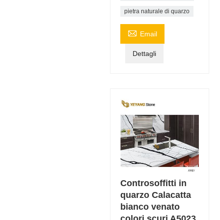
pietra naturale di quarzo

Email
Dettagli
Controsoffitti in
quarzo Calacatta
bianco venato
colori scuri A5023