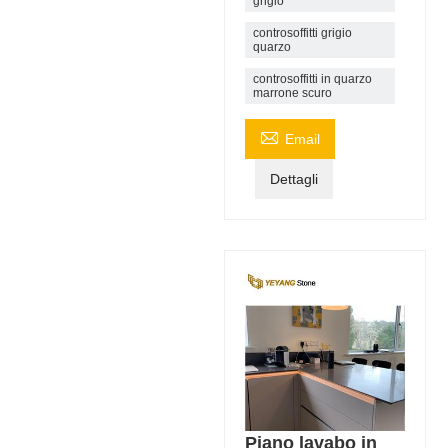
grigio
controsoffitti grigio
quarzo
controsoffitti in quarzo
marrone scuro

Email
Dettagli
Piano lavabo in