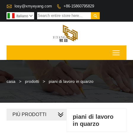

losy@xmyeyang.com
+86-15860795829


Italiano

Toggl
casa
>
prodotti
>
piani di lavoro in quarzo
PIÙ PRODOTTI
piani di lavoro
in quarzo