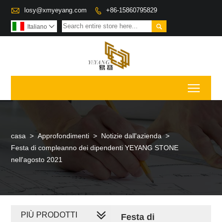

losy@xmyeyang.com
+86-15860795829


Italiano

Toggl
casa
>
Approfondimenti
>
Notizie dall'azienda
>
Festa di compleanno dei dipendenti YEYANG STONE
nell'agosto 2021
PIÙ PRODOTTI
Festa di