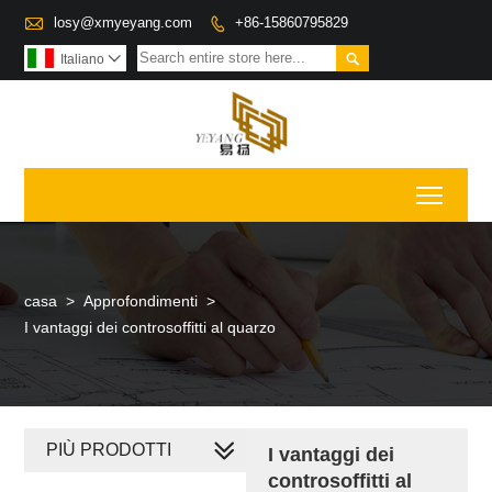

losy@xmyeyang.com
+86-15860795829


Italiano

Toggl
casa
>
Approfondimenti
>
I vantaggi dei controsoffitti al quarzo
PIÙ PRODOTTI
I vantaggi dei
controsoffitti al