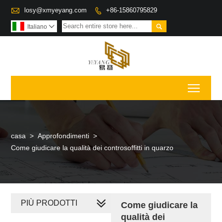

losy@xmyeyang.com
+86-15860795829


Italiano

Toggl
casa
>
Approfondimenti
>
Come giudicare la qualità dei controsoffitti in quarzo
PIÙ PRODOTTI
Come giudicare la
qualità dei